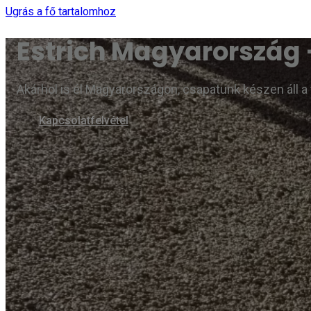
Ugrás a fő tartalomhoz
Estrich Magyarország 
Akárhol is él Magyarországon, csapatunk készen áll a
Kapcsolatfelvétel