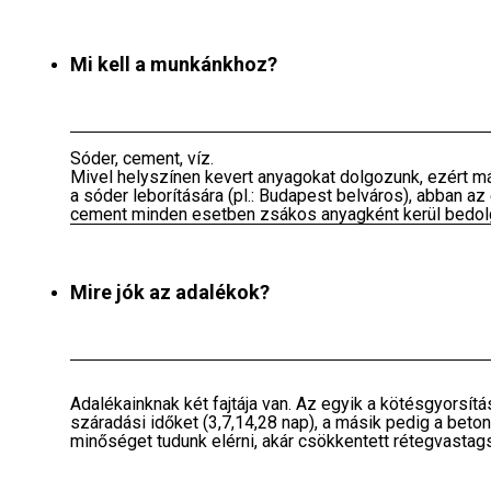
Mi kell a munkánkhoz?
Sóder, cement, víz.
Mivel helyszínen kevert anyagokat dolgozunk, ezért 
a sóder leborítására (pl.: Budapest belváros), abban az
cement minden esetben zsákos anyagként kerül bedol
Mire jók az adalékok?
Adalékainknak két fajtája van. Az egyik a kötésgyorsítás
száradási időket (3,7,14,28 nap), a másik pedig a be
minőséget tudunk elérni, akár csökkentett rétegvastag